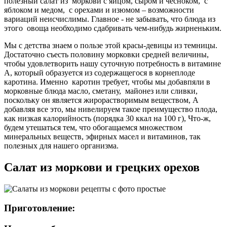
полезный салат из моркови с яйцом, сыром и чесноком, с
яблоком и медом, с орехами и изюмом – возможности
вариаций неисчислимы. Главное - не забывать, что блюда из
этого овоща необходимо сдабривать чем-нибудь жирненьким.
Мы с детства знаем о пользе этой красы-девицы из темницы.
Достаточно съесть половину морковки средней величины,
чтобы удовлетворить нашу суточную потребность в витамине
А, который образуется из содержащегося в корнеплоде
каротина. Именно каротин требует, чтобы мы добавпяли в
морковные блюда масло, сметану, майонез или сливки,
поскольку он является жирорастворимым веществом, А
добавляя все это, мы нивелируем такое преимущество плода,
как низкая калорийность (порядка 30 ккал на 100 г), Что-ж,
будем утешаться тем, что обогащаемся множеством
минеральных веществ, эфирных масел и витаминов, так
полезных для нашего организма.
Салат из моркови и грецких орехов
Приготовление: