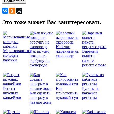
Подписаться
Это тоже может Вас заинтересовать
Кабачки,
Маринованные
Как вкусно
жаренные на
Вареный
молодые
пожарить
сковороде
омлет в
кабачки
горбушу на
пакете,
сковороде
рецепт с фото
Рецепт
Как
Рулеты из
вкусных
Как сделать
приготовить
кабачков,
капкейков
шаверму в
луковый суп
рецепты
лаваше дома