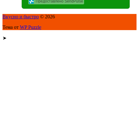
Предоставлено SendPulse
Вкусно и быстро
© 2026
Тема от
WP Puzzle
➤