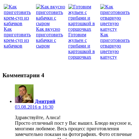
Как
Как вкусно
приготовить
приготовить
Готовим
Как
крем-суп из
кабачки с
жульен с
приготовоить
кабачков
сыром
грибами и
отварную
картошкой в
цветную
горшочках
капусту
Комментарии
4
Дмитрий
03.08.2016 в 16:30
Здравствуйте, Алиса!
Просто отличный пост у Вас вышел. Блюдо вкусное и,
многими любимое. Весь процесс приготовления
замечательно показан на фотографиях. Фото отличные