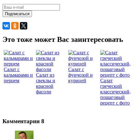
Подписаться
Это тоже может Вас заинтересовать
Салат с
Салат с
кальмарами и
Салат из
фунчозой и
перцем
свеклы и
курицей
Салат
красной
греческий
фасоли
классический,
пошаговый
рецепт с фото
Комментарии
8