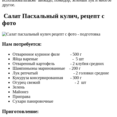
использоватьтакже авокадо, помидор, зеленый лук и многое
другое.
Салат Пасхальный кулич, рецепт с
фото
Нам потребуется:
Отваренное куриное филе - 500 г
Яйца вареные - 5 шт
Отваренный картофель - 2 клубня средних
Шампиньоны маринованные - 200 г
Лук репчатый - 2 головки средние
Кукуруза консервированная - 300 г
Огурец свежий - 2 шт
Зелень
Майонез
Приправа
Сухари панировочные
Приготовление: