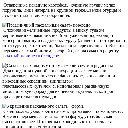
Отваренные накануне картофель, куриную грудку мелко
порубила, яйца натерла на крупной терке.Свежие огурцы и
лук очистила и мелко покрошила.
Сложила измельченные продукты в миску, туда же -
маринованные шампиньоны (они уже были нарезаны) и
консервированную сладкую кукурузу (жидкость и от грибов и
от кукурузы, естественно, была слита через дуршлаг), Все это
перемешала с майонезом, который сделала сама по рецепту
вкусный майонез в блендере
Для придания нужной конфигурации салату можно
использовать металлические банки из-под консервов или
вырезанные серединки (цилиндры)
пластмассовых бутылок. Я использовала раздвижную
металлическую форму для выпекания кулича, из которой
предварительно вынула дно
Салат можно укладывать слоями, промазывая их майонезом.
Я же все перемешала и заполнила форму, утрамбовывая
смесь поплотнее. Поставила в холодильник на ночь для
дополнительного уплотнения.