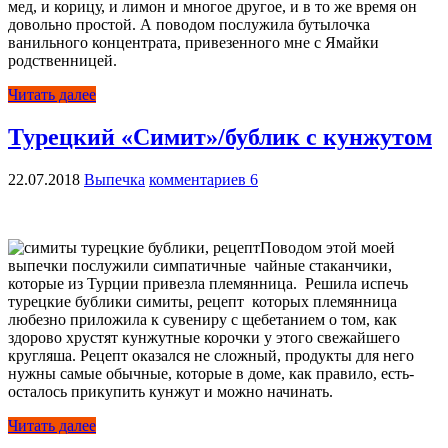
мед, и корицу, и лимон и многое другое, и в то же время он
довольно простой. А поводом послужила бутылочка
ванильного концентрата, привезенного мне с Ямайки
родственницей.
Читать далее
Турецкий «Симит»/бублик с кунжутом
22.07.2018
Выпечка
комментариев 6
Поводом этой моей
выпечки послужили симпатичные чайные стаканчики,
которые из Турции привезла племянница. Решила испечь
турецкие бублики симиты, рецепт которых племянница
любезно приложила к сувениру с щебетанием о том, как
здорово хрустят кунжутные корочки у этого свежайшего
кругляша. Рецепт оказался не сложный, продукты для него
нужны самые обычные, которые в доме, как правило, есть-
осталось прикупить кунжут и можно начинать.
Читать далее