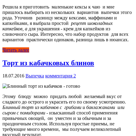
Решила я приготовить маленькие кексы к чаю и мне
пришлось выбирать из нескольких вариантов выпечки этого
рода. Уточнив разницу между кексами, маффинами и
капкейками, я выбрала простой
рецепт шоколадных
капкейков, а
для украшения - крем для капкейков из
сливочного сыра. Интересно, что набор продуктов для всех
вариантов практически одинаков, разница лишь в нюансах.
Читать далее
Торт из кабачковых блинов
18.07.2016
Выпечка
комментария 2
Этому блюду можно придать любой желаемый вкус от
сладкого до острого и украсить его по своему усмотрению.
Блинный торт из кабачков
с грибами и баклажанами или
сыром с помидорами
- изысканный способ применения
привычных овощей, он уместен и за обычным и за
праздничным столом. Используя простые приемы, не
требующие много времени, мы получаем великолепный
вкусный результат.