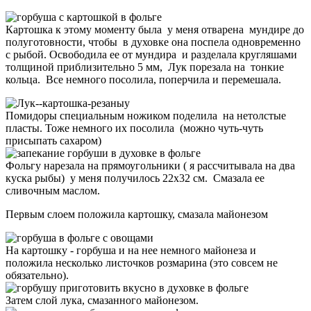
Картошка к этому моменту была у меня отварена мундире до
полуготовности, чтобы в духовке она поспела одновременно
с рыбой. Освободила ее от мундира и разделала кругляшами
толщиной приблизительно 5 мм, Лук порезала на тонкие
кольца. Все немного посолила, поперчила и перемешала.
Помидоры специальным ножиком поделила на нетолстые
пласты. Тоже немного их посолила (можно чуть-чуть
присыпать сахаром)
Фольгу нарезала на прямоугольники ( я рассчитывала на два
куска рыбы) у меня получилось 22х32 см. Смазала ее
сливочным маслом.
Первым слоем положила картошку, смазала майонезом
На картошку - горбуша и на нее немного майонеза и
положила несколько листочков розмарина (это совсем не
обязательно).
Затем слой лука, смазанного майонезом.